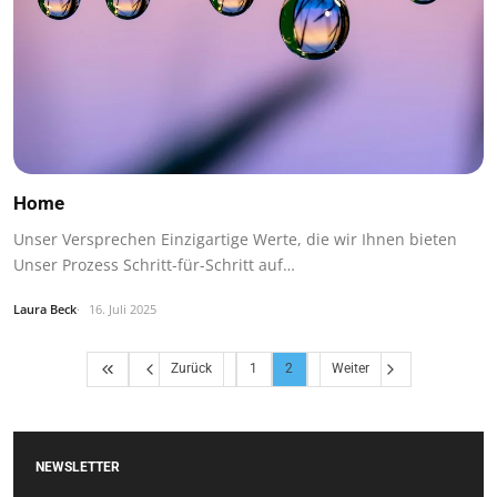
Home
Unser Versprechen Einzigartige Werte, die wir Ihnen bieten
Unser Prozess Schritt-für-Schritt auf…
Laura Beck
16. Juli 2025
Zurück
1
2
Weiter
NEWSLETTER