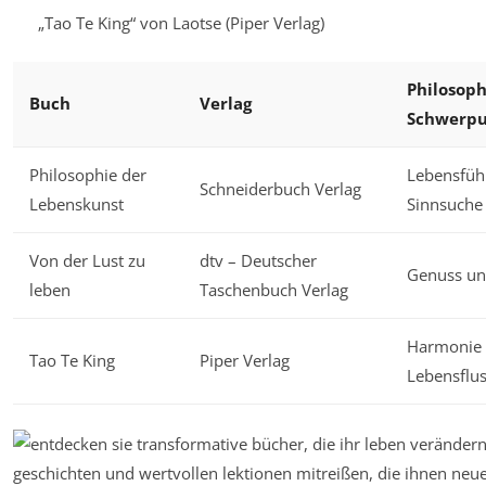
„Tao Te King“ von Laotse (Piper Verlag)
Philosoph
Buch
Verlag
Schwerp
Philosophie der
Lebensfüh
Schneiderbuch Verlag
Lebenskunst
Sinnsuche
Von der Lust zu
dtv – Deutscher
Genuss un
leben
Taschenbuch Verlag
Harmonie
Tao Te King
Piper Verlag
Lebensflu