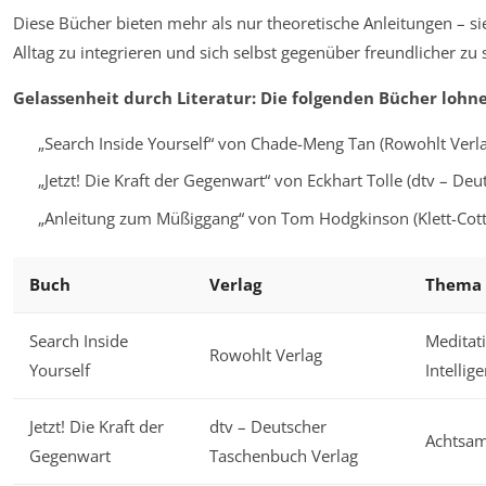
Diese Bücher bieten mehr als nur theoretische Anleitungen – s
Alltag zu integrieren und sich selbst gegenüber freundlicher zu 
Gelassenheit durch Literatur: Die folgenden Bücher lohne
„Search Inside Yourself“ von Chade-Meng Tan (Rowohlt Verla
„Jetzt! Die Kraft der Gegenwart“ von Eckhart Tolle (dtv – De
„Anleitung zum Müßiggang“ von Tom Hodgkinson (Klett-Cott
Buch
Verlag
Thema
Search Inside
Meditati
Rowohlt Verlag
Yourself
Intellig
Jetzt! Die Kraft der
dtv – Deutscher
Achtsam
Gegenwart
Taschenbuch Verlag