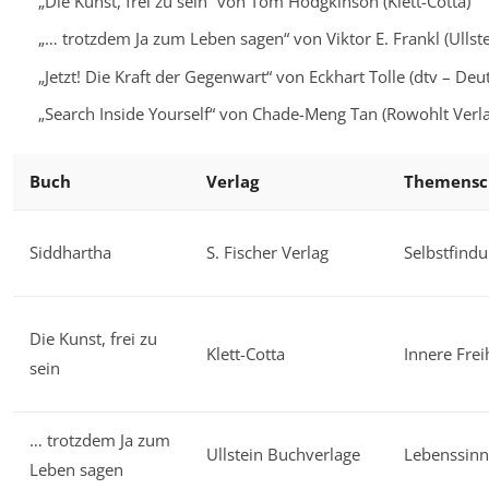
„Die Kunst, frei zu sein“ von Tom Hodgkinson (Klett-Cotta)
„… trotzdem Ja zum Leben sagen“ von Viktor E. Frankl (Ullst
„Jetzt! Die Kraft der Gegenwart“ von Eckhart Tolle (dtv – De
„Search Inside Yourself“ von Chade-Meng Tan (Rowohlt Verla
Buch
Verlag
Themensc
Siddhartha
S. Fischer Verlag
Selbstfind
Die Kunst, frei zu
Klett-Cotta
Innere Frei
sein
… trotzdem Ja zum
Ullstein Buchverlage
Lebenssinn
Leben sagen