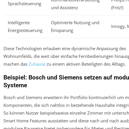
Sprachsteuerung
und Assistenz
(Fritz!)
Intelligente
Optimierte Nutzung und
Innogy, 
Energiesteuerung
Einsparung
Diese Technologien erlauben eine dynamische Anpassung des
Wohnumfelds, die weit über einfache Fernbedienungen hinaus
machen das
Zuhause
zu einem aktiven Beteiligten des Alltags.
Beispiel: Bosch und Siemens setzen auf modu
Systeme
Bosch und Siemens erweitern ihr Portfolio kontinuierlich um 
Komponenten, die sich nahtlos in bestehende Haushalte integri
So können Nutzer beispielsweise einzelne Zimmer mit untersch
Smart Home Features ausstatten und diese nach und nach aus
modulare Bauweise bietet insbesondere für Mieter und Besitzer