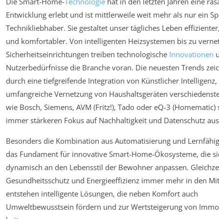
Die Smart-Home-
Technologie
hat in den letzten Jahren eine ras
Entwicklung erlebt und ist mittlerweile weit mehr als nur ein Sp
Technikliebhaber. Sie gestaltet unser tägliches Leben effizienter
und komfortabler. Von intelligenten Heizsystemen bis zu verne
Sicherheitseinrichtungen treiben technologische
Innovationen
u
Nutzerbedürfnisse die Branche voran. Die neuesten Trends zei
durch eine tiefgreifende Integration von Künstlicher Intelligenz,
umfangreiche Vernetzung von Haushaltsgeräten verschiedenster
wie Bosch, Siemens, AVM (Fritz!), Tado oder eQ-3 (Homematic)
immer stärkeren Fokus auf Nachhaltigkeit und Datenschutz aus
Besonders die Kombination aus Automatisierung und Lernfähigk
das Fundament für innovative Smart-Home-Ökosysteme, die si
dynamisch an den Lebensstil der Bewohner anpassen. Gleichzei
Gesundheitsschutz und Energieeffizienz immer mehr in den Mit
entstehen intelligente Lösungen, die neben Komfort auch
Umweltbewusstsein fördern und zur Wertsteigerung von Immo