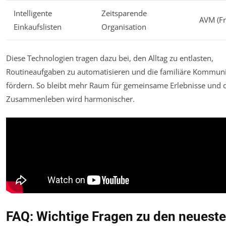
Intelligente
Zeitsparende
AVM (Fri
Einkaufslisten
Organisation
Diese Technologien tragen dazu bei, den Alltag zu entlasten,
Routineaufgaben zu automatisieren und die familiäre Kommuni
fördern. So bleibt mehr Raum für gemeinsame Erlebnisse und 
Zusammenleben wird harmonischer.
FAQ: Wichtige Fragen zu den neuest