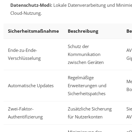
Datenschutz-Modi:
Lokale Datenverarbeitung und Minimi
Cloud-Nutzung.
Sicherheitsmaßnahme
Beschreibung
Be
Schutz der
Ende-zu-Ende-
AVM
Kommunikation
Verschlüsselung
Gi
zwischen Geräten
Regelmäßige
Me
Automatische Updates
Erweiterungen und
Bo
Sicherheitspatches
Zwei-Faktor-
Zusätzliche Sicherung
Si
Authentifizierung
für Nutzerkonten
AV