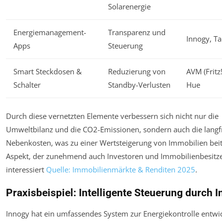
Solarenergie
Energiemanagement-
Transparenz und
Innogy, T
Apps
Steuerung
Smart Steckdosen &
Reduzierung von
AVM (Fritz!
Schalter
Standby-Verlusten
Hue
Durch diese vernetzten Elemente verbessern sich nicht nur die
Umweltbilanz und die CO2-Emissionen, sondern auch die langfr
Nebenkosten, was zu einer Wertsteigerung von Immobilien beit
Aspekt, der zunehmend auch Investoren und Immobilienbesitz
interessiert
Quelle: Immobilienmärkte & Renditen 2025
.
Praxisbeispiel: Intelligente Steuerung durch 
Innogy hat ein umfassendes System zur Energiekontrolle entwic