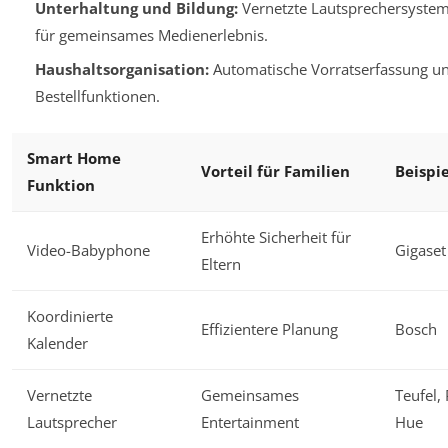
Unterhaltung und Bildung:
Vernetzte Lautsprechersystem
für gemeinsames Medienerlebnis.
Haushaltsorganisation:
Automatische Vorratserfassung u
Bestellfunktionen.
Smart Home
Vorteil für Familien
Beispi
Funktion
Erhöhte Sicherheit für
Video-Babyphone
Gigaset
Eltern
Koordinierte
Effizientere Planung
Bosch
Kalender
Vernetzte
Gemeinsames
Teufel, 
Lautsprecher
Entertainment
Hue