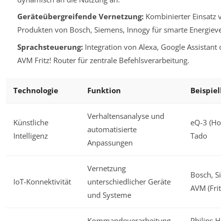
Geräteübergreifende Vernetzung:
Kombinierter Einsatz 
Produkten von Bosch, Siemens, Innogy für smarte Energiev
Sprachsteuerung:
Integration von Alexa, Google Assistant o
AVM Fritz! Router für zentrale Befehlsverarbeitung.
Technologie
Funktion
Beispiel
Verhaltensanalyse und
Künstliche
eQ-3 (Ho
automatisierte
Intelligenz
Tado
Anpassungen
Vernetzung
Bosch, S
IoT-Konnektivität
unterschiedlicher Geräte
AVM (Frit
und Systeme
Kommandoverarbeitung
Philips 