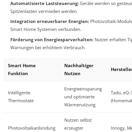
Automatisierte Laststeuerung:
Geräte werden so gesteue
Spitzenlasten vermieden werden.
Integration erneuerbarer Energien:
Photovoltaik-Module
Smart Home Systemen verbunden.
Förderung von Energiesparverhalten:
Nutzer erhalten T
Warnungen bei erhöhtem Verbrauch.
Smart Home
Nachhaltiger
Herstelle
Funktion
Nutzen
Energieeinsparung
Intelligente
Tado, eQ-
und optimierte
Thermostate
(Homemati
Wärmenutzung
Nutzen selbst
Photovoltaikanbindung
erzeugter
Innogy, M