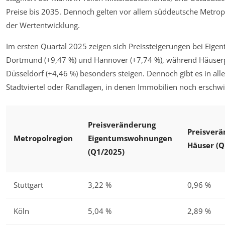
Preise bis 2035. Dennoch gelten vor allem süddeutsche Metro
der Wertentwicklung.
Im ersten Quartal 2025 zeigen sich Preissteigerungen bei Eig
Dortmund (+9,47 %) und Hannover (+7,74 %), während Häuserpr
Düsseldorf (+4,46 %) besonders steigen. Dennoch gibt es in al
Stadtviertel oder Randlagen, in denen Immobilien noch erschwi
Preisveränderung
Preisver
Metropolregion
Eigentumswohnungen
Häuser (Q
(Q1/2025)
Stuttgart
3,22 %
0,96 %
Köln
5,04 %
2,89 %