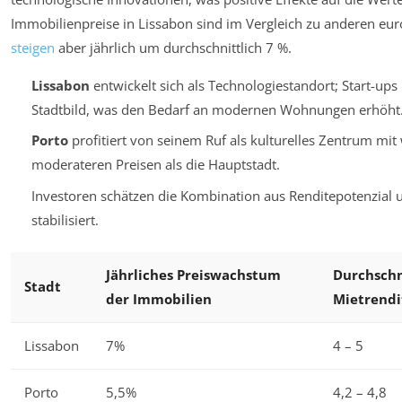
Immobilienpreise in Lissabon sind im Vergleich zu anderen e
steigen
aber jährlich um durchschnittlich 7 %.
Lissabon
entwickelt sich als Technologiestandort; Start-up
Stadtbild, was den Bedarf an modernen Wohnungen erhöht
Porto
profitiert von seinem Ruf als kulturelles Zentrum mi
moderateren Preisen als die Hauptstadt.
Investoren schätzen die Kombination aus Renditepotenzial 
stabilisiert.
Jährliches Preiswachstum
Durchschn
Stadt
der Immobilien
Mietrendi
Lissabon
7%
4 – 5
Porto
5,5%
4,2 – 4,8