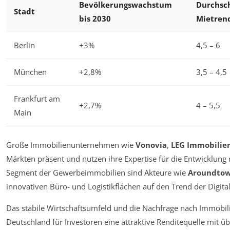
Bevölkerungswachstum
Durchsch
Stadt
bis 2030
Mietrend
Berlin
+3%
4,5 – 6
München
+2,8%
3,5 – 4,5
Frankfurt am
+2,7%
4 – 5,5
Main
Große Immobilienunternehmen wie
Vonovia
,
LEG Immobilie
Märkten präsent und nutzen ihre Expertise für die Entwicklung
Segment der Gewerbeimmobilien sind Akteure wie
Aroundto
innovativen Büro- und Logistikflächen auf den Trend der Digital
Das stabile Wirtschaftsumfeld und die Nachfrage nach Immobilie
Deutschland für Investoren eine attraktive Renditequelle mit ü