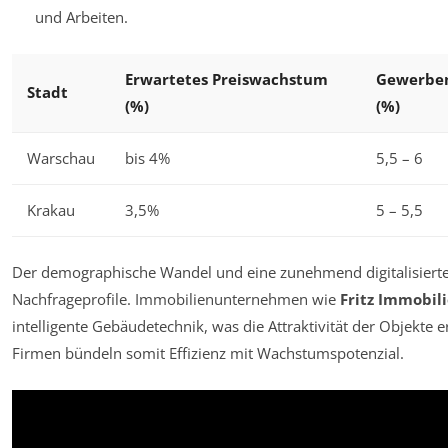
und Arbeiten.
Erwartetes Preiswachstum
Gewerbem
Stadt
(%)
(%)
Warschau
bis 4%
5,5 – 6
Krakau
3,5%
5 – 5,5
Der demographische Wandel und eine zunehmend digitalisierte
Nachfrageprofile. Immobilienunternehmen wie
Fritz Immobil
intelligente Gebäudetechnik, was die Attraktivität der Objekte e
Firmen bündeln somit Effizienz mit Wachstumspotenzial.