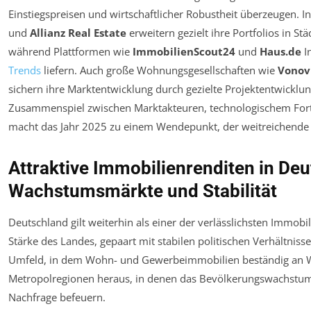
Einstiegspreisen und wirtschaftlicher Robustheit überzeugen. I
und
Allianz Real Estate
erweitern gezielt ihre Portfolios in S
während Plattformen wie
ImmobilienScout24
und
Haus.de
I
Trends
liefern. Auch große Wohnungsgesellschaften wie
Vonov
sichern ihre Marktentwicklung durch gezielte Projektentwickl
Zusammenspiel zwischen Marktakteuren, technologischem For
macht das Jahr 2025 zu einem Wendepunkt, der weitreichende 
Attraktive Immobilienrenditen in Deu
Wachstumsmärkte und Stabilität
Deutschland gilt weiterhin als einer der verlässlichsten Immobi
Stärke des Landes, gepaart mit stabilen politischen Verhältniss
Umfeld, in dem Wohn- und Gewerbeimmobilien beständig an W
Metropolregionen heraus, in denen das Bevölkerungswachstum 
Nachfrage befeuern.