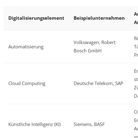
A
Digitalisierungselement
Beispielunternehmen
A
R
Volkswagen, Robert
Automatisierung
T
Bosch GmbH
P
E
s
Cloud Computing
Deutsche Telekom, SAP
Z
D
O
E
Künstliche Intelligenz (KI)
Siemens, BASF
A
v