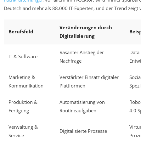
Deutschland mehr als 88.000 IT-Experten, und der Trend zeigt 
Veränderungen durch
Berufsfeld
Beis
Digitalisierung
Rasanter Anstieg der
Data 
IT & Software
Nachfrage
Entwi
Marketing &
Verstärkter Einsatz digitaler
Socia
Kommunikation
Plattformen
Spezi
Produktion &
Automatisierung von
Robot
Fertigung
Routineaufgaben
4.0 S
Verwaltung &
Virtu
Digitalisierte Prozesse
Service
Proz