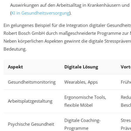
Auswirkungen auf den Arbeitsalltag in Krankenhäusern und 
(
KI in Gesundheitsversorgung
).
Ein gelungenes Beispiel für die Integration digitaler Gesundhe
Robert Bosch GmbH durch maßgeschneiderte Programme zur Mi
Neben körperlichen Aspekten gewinnt die digitale Stresspräv
Bedeutung.
Aspekt
Digitale Lösung
Vort
Gesundheitsmonitoring
Wearables, Apps
Früh
Ergonomische Tools,
Redu
Arbeitsplatzgestaltung
flexible Möbel
Besc
Digitale Coaching-
Stre
Psychische Gesundheit
Programme
Präv