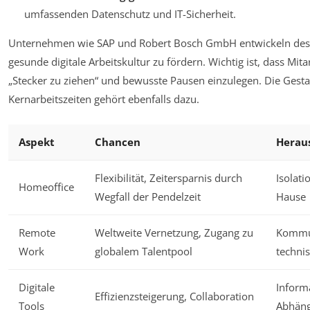
umfassenden Datenschutz und IT-Sicherheit.
Unternehmen wie SAP und Robert Bosch GmbH entwickeln desh
gesunde digitale Arbeitskultur zu fördern. Wichtig ist, dass Mita
„Stecker zu ziehen“ und bewusste Pausen einzulegen. Die Gestal
Kernarbeitszeiten gehört ebenfalls dazu.
Aspekt
Chancen
Herau
Flexibilität, Zeitersparnis durch
Isolat
Homeoffice
Wegfall der Pendelzeit
Hause
Remote
Weltweite Vernetzung, Zugang zu
Kommun
Work
globalem Talentpool
techni
Digitale
Inform
Effizienzsteigerung, Collaboration
Tools
Abhäng