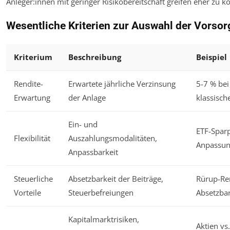
Anleger:innen mit geringer Risikobereitschaft greifen eher zu 
Wesentliche Kriterien zur Auswahl der Vorso
Kriterium
Beschreibung
Beispiel
Rendite-
Erwartete jährliche Verzinsung
5-7 % bei
Erwartung
der Anlage
klassisc
Ein- und
ETF-Sparp
Flexibilität
Auszahlungsmodalitäten,
Anpassun
Anpassbarkeit
Steuerliche
Absetzbarkeit der Beiträge,
Rürup-Ren
Vorteile
Steuerbefreiungen
Absetzbar
Kapitalmarktrisiken,
Aktien vs